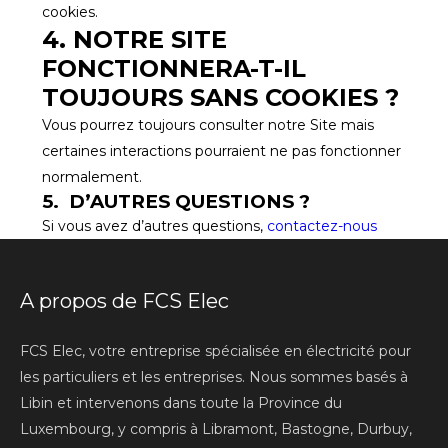
cookies.
4. NOTRE SITE
FONCTIONNERA-T-IL
TOUJOURS SANS COOKIES ?
Vous pourrez toujours consulter notre Site mais
certaines interactions pourraient ne pas fonctionner
normalement.
5. D’AUTRES QUESTIONS ?
Si vous avez d’autres questions,
contactez-nous
A propos de FCS Elec
FCS Elec, votre entreprise spécialisée en électricité pour
les particuliers et les entreprises. Nous sommes basés à
Libin et intervenons dans toute la Province du
Luxembourg, y compris à Libramont, Bastogne, Durbuy,