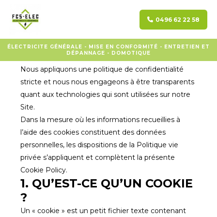
La présente politique relative aux cookies (ci-après,
la « Cookie Policy ») décrit les différents types de
0496 62 22 58
cookies que nous utilisons sur notre site
www.gregory-francois.be (ci-après, le « Site ») et la
ÉLECTRICITE GÉNÉRALE - MISE EN CONFORMITÉ - ENTRETIEN ET
DÉPANNAGE - DOMOTIQUE
manière dont vous pouvez paramétrer ces cookies.
Nous appliquons une politique de confidentialité
stricte et nous nous engageons à être transparents
quant aux technologies qui sont utilisées sur notre
Site.
Dans la mesure où les informations recueillies à
l’aide des cookies constituent des données
personnelles, les dispositions de la Politique vie
privée s’appliquent et complètent la présente
Cookie Policy.
1. QU’EST-CE QU’UN COOKIE
?
Un « cookie » est un petit fichier texte contenant